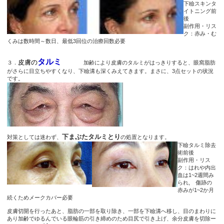
下瞼スキンタ
イトニング前
後
副作用・リス
ク：赤み・む
くみは数時間～数日、最低3回位の治療回数必要
タルミ
皮膚の
３．
加齢により皮膚のタルミがはっきりすると、眼窩脂肪
がさらに目立ちやすくなり、下瞼溝も深くみえてきます。まさに、3点セットの状況
です。
下まぶたタルミとり
対策としては迷わず、
の処置となります。
下瞼タルミ除去
術前後
副作用・リス
ク：はれや内出
血は1~2週間み
られ, 傷跡の
赤みが1~2か月
続くためメークカバー必要
皮膚切開を行ったあと、脂肪の一部を取り除き、一部を下瞼溝へ移し、目のまわりに
あり加齢でゆるんでいる眼輪筋の引き締めのため目尻で引き上げ、余分皮膚を切除ー