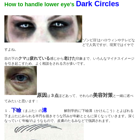
Dark Circles
How to handle lower eye's
’ゾンビ目’はハロウィンやテレビな
どで人気ですが、現実ではイヤで
すよね。
クマ
疲れている
老けた
目の下の
は
感じから
印象まで、いろんなマイナスイメージ
を引き起こすため、よく相談をされる方が多いです。
原因
美容対策
３点
は
ほどあって、それらの
と一緒に述べ
てみたいと思います：
下瞼
溝
１．
（まぶた）の
解剖学的に’下瞼溝（かけんこう）とよばれる
下まぶたにみられる半円を描きそうな凹みが年齢とともに深くなっていきます。深く
なっていく’年輪’のようなもので、皮膚のたるみなどで強調されます。