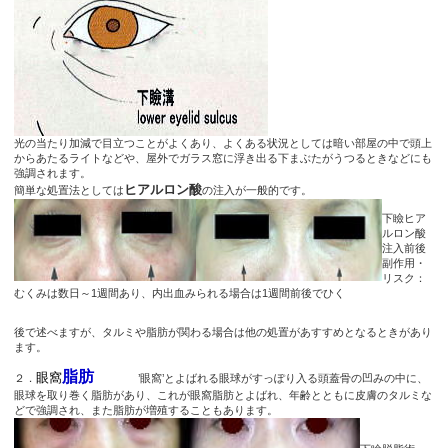
光の当たり加減で目立つことがよくあり、よくある状況としては暗い部屋の中で頭上
からあたるライトなどや、屋外でガラス窓に浮き出る下まぶたがうつるときなどにも
強調されます。
ヒアルロン酸
簡単な処置法としては
の注入が一般的です。
下瞼ヒア
ルロン酸
注入前後
副作用・
リスク：
むくみは数日～1週間あり、内出血みられる場合は1週間前後でひく
後で述べますが、タルミや脂肪が関わる場合は他の処置があすすめとなるときがあり
ます。
脂肪
眼窩
２．
’眼窩’とよばれる眼球がすっぽり入る頭蓋骨の凹みの中に、
眼球を取り巻く脂肪があり、これが眼窩脂肪とよばれ、年齢とともに皮膚のタルミな
どで強調され、また脂肪が増殖することもあります。