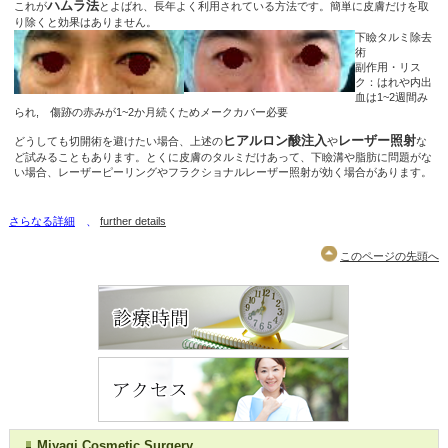
ハムラ法
これが
とよばれ、長年よく利用されている方法です。簡単に皮膚だけを取
り除くと効果はありません。
下瞼タルミ除去
術
副作用・リス
ク：はれや内出
血は1~2週間み
られ, 傷跡の赤みが1~2か月続くためメークカバー必要
ヒアルロン酸注入
レーザー照射
どうしても切開術を避けたい場合、上述の
や
な
ど試みることもあります。とくに皮膚のタルミだけあって、下瞼溝や脂肪に問題がな
い場合、レーザーピーリングやフラクショナルレーザー照射が効く場合があります。
さらなる詳細
、
further details
このページの先頭へ
Miyagi Cosmetic Surgery