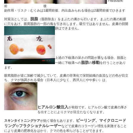
下瞼脱脂術
前 後
副作用・リスク：むくみは1週間前後、内出血みられる場合は2週間前後でひきます
脱脂
対策法としては、
（脂肪除去）をまぶたの裏から行います。まぶたの裏の粘膜
に穴をあけ、眼窩脂肪の一部の塊を引き出します。吸引ではありません。皮膚の切開
跡はできません。
上述の下瞼溝の深さの問題が重なる場合、脱脂と
脂肪
移動
一緒に下瞼溝への
の
を行うことがあり
ます。
眼窩脂肪が逆に加齢で減少していて、皮膚の菲薄化で深部組織の血流などの色が目立
ち、クマが強調される場合（日本人に少なく、西洋人にやや多い）は、
ヒアルロン酸注入
が有効です。ヒアルロン酸で皮膚の厚さ
を出すことによりクマが目立たなくなります。
ピーリング、マイクロニード
スキンタイトニングケア
が効く場合もあります。
リング
フラクショナルレーザー
や
などで皮膚のコラーゲン増生を刺激すること
により皮膚の肥厚化をはかり、クマの色を和らげることができます。